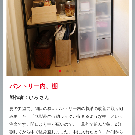
パントリー内、棚
製作者：ひろ さん
妻の要望で、間⼝の狭いパントリー内の収納の改善に取り組
みました。「既製品の収納ラックが収まるような棚」という
注⽂です。
間⼝より中が広いので、⼀旦外で組んだ後、2分
割してから中で組み直しました。中に⼊れたとき、外側から