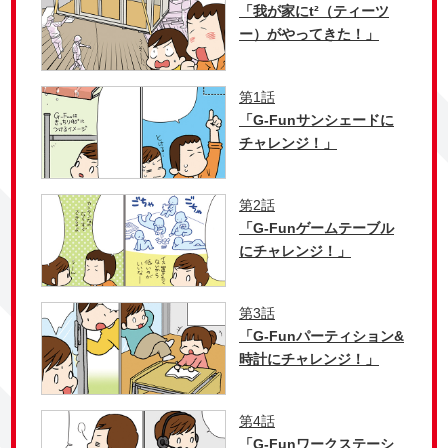
「我が家にt²（ティーツ
ー）がやってきた！」
第1話
「G-Funサンシェードに
チャレンジ！」
第2話
「G-Funゲームテーブル
にチャレンジ！」
第3話
「G-Funパーティション&
時計にチャレンジ！」
第4話
「G-Funワークステーシ