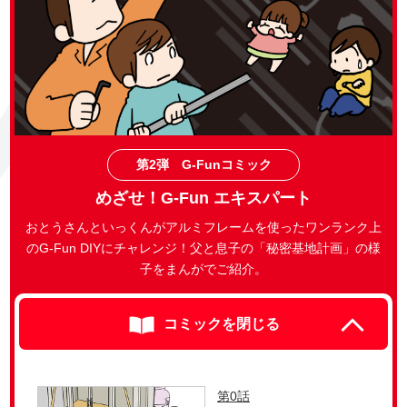
第2弾 G-Funコミック
めざせ！G-Fun エキスパート
おとうさんといっくんがアルミフレームを使ったワンランク上
のG-Fun DIYにチャレンジ！
父と息子の「秘密基地計画」の様
子をまんがでご紹介。
コミックを閉じる
第0話