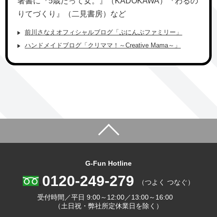
著書に『5歳だって女。』（KADOKAWA）『わるの
りてづくり』（二見書房）など
前川さなえオフィシャルブログ「ぷにんぷファミリー」
ハンドメイドブログ「クリママ！～Creative Mama～」
G-Fun Hotline
0120-249-279
（つよく つなぐ）
受付時間／平日
9:00～12:00／13:00～16:00
（土日祝・弊社所定休業日を除く）