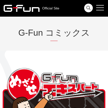
toggl
Official Site
navig
G-Fun コミックス