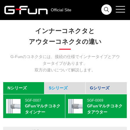
toggl
Official Site
navig
インナーコネクタと
アウターコネクタの違い
G-Funのコネクタには、接続の仕様でインナータイプとアウ
タータイプがあります、
双方の違いについて解説します。
Nシリーズ
Sシリーズ
Gシリーズ
SGF-0007
SGF-0069
GFunマルチコネク
GFunマルチコネク
タインナー
タアウター