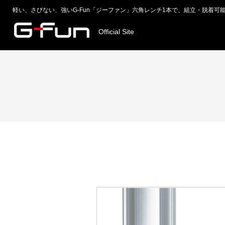
軽い、さびない、強いG-Fun「ジーファン」六角レンチ1本で、組立・脱着可
Official Site