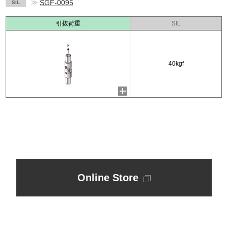
≫
SGF-0095
SIL
引抜荷重
SIL
40kgf
Online Store