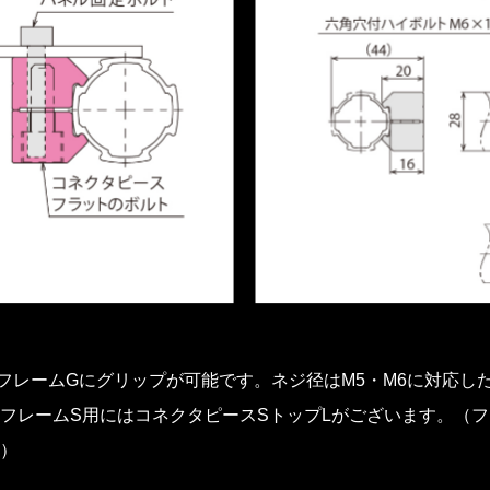
フレームGにグリップが可能です。ネジ径はM5・M6に対応し
フレームS用にはコネクタピースSトップLがございます。（フ
）