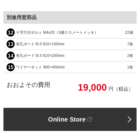
別途用意部品
12
十字穴付ボルト M4x35（3価クロメートメッキ）
22個
13
有孔ボード t5.5 910×100mm
7枚
14
有孔ボード t5.5 910×200mm
2枚
15
ワイヤーネット 900×450mm
1枚
おおよその費用
19,000
円（税込）
Online Store