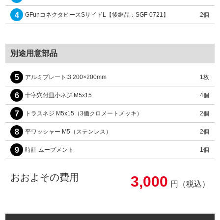
4
GFunコネクタピースSサイドL【後継品：SGF-0721】
2個
別途用意部品
5
アルミプレートt3 200×200mm
1枚
6
十字穴付皿小ネジ M5x15
4個
7
トラスネジ M5x15（3価クロメートメッキ）
2個
8
平ワッシャー M5（ステンレス）
2個
9
時計 ムーブメント
1個
おおよその費用
3,000
円（税込）