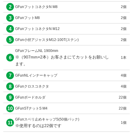
2
GFunフットコネクタN M8
2個
3
GFunフットM8
2個
4
GFunフットコネクタN M12
2個
5
GFun小径アジャスタM12-100T(ステン)
2個
GFunフレームNL 1900mm
※（907mm×2本）お客さまにてカットをお願いし
6
1本
ます。
7
GFunNLインナーキャップ
4個
8
GFunクロスコネクタ
4個
9
GFunボードホルダ
22個
10
GFunSTナットS M4
22個
GFunスベリ止めキャップS(50個パック)
11
1個
※使用するのは22個です