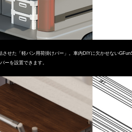
させた「軽バン用荷掛けバー」。車内DIYに欠かせないGFun
バーを設置できます。